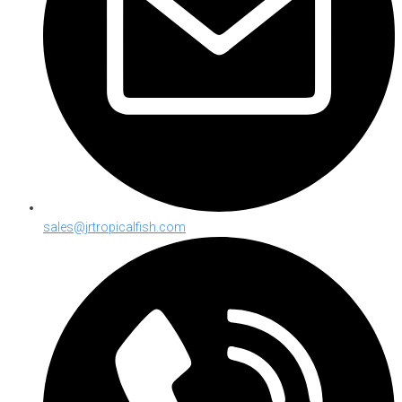
sales@jrtropicalfish.com