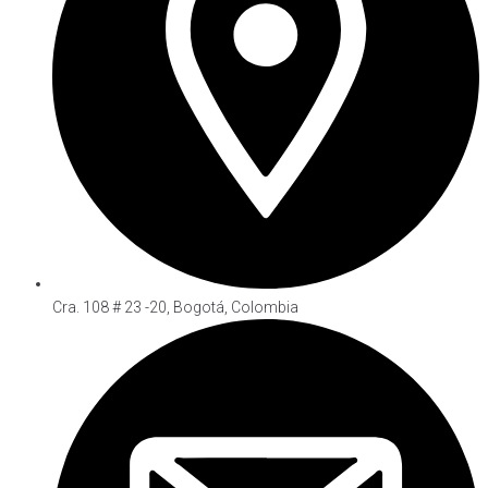
Cra. 108 # 23 -20, Bogotá, Colombia