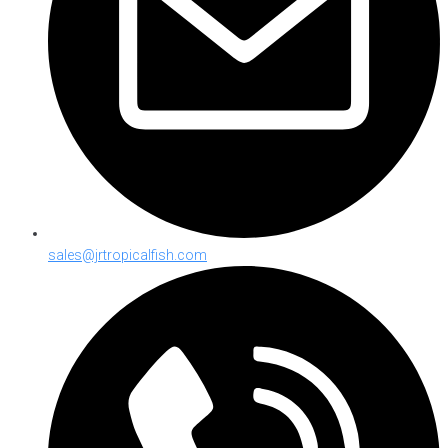
sales@jrtropicalfish.com