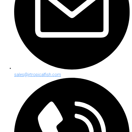
sales@jrtropicalfish.com