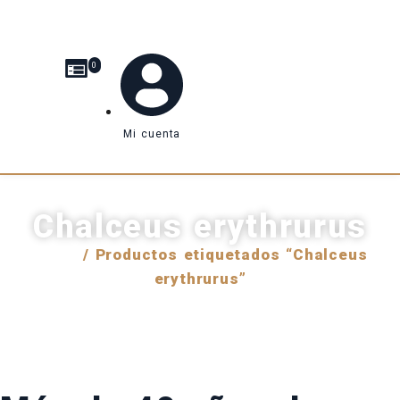
0
Mi cuenta
Chalceus erythrurus
Inicio
/ Productos etiquetados “Chalceus
erythrurus”