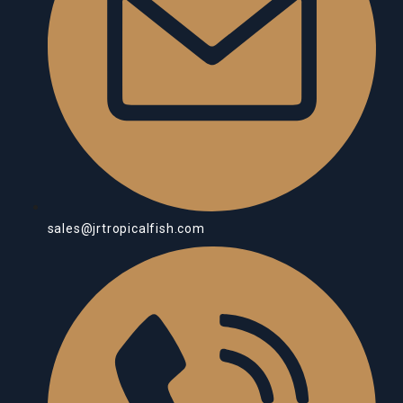
sales@jrtropicalfish.com