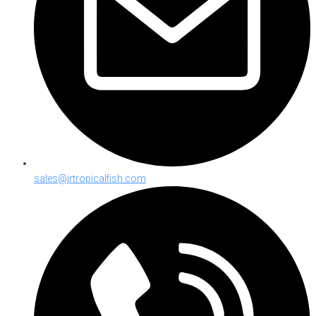
sales@jrtropicalfish.com