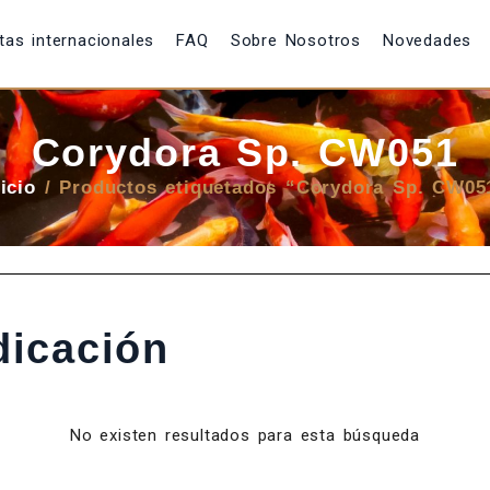
tas internacionales
FAQ
Sobre Nosotros
Novedades
Corydora Sp. CW051
nicio
/ Productos etiquetados “Corydora Sp. CW05
dicación
No existen resultados para esta búsqueda