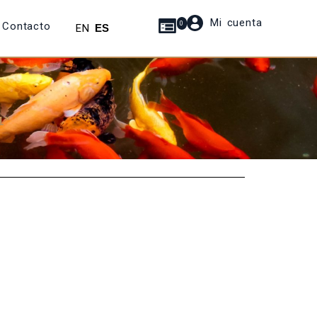
Mi cuenta
Contacto
0
EN
ES
1”