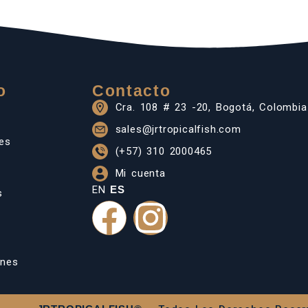
o
Contacto
Cra. 108 # 23 -20, Bogotá, Colombia
sales@jrtropicalfish.com
les
(+57) 310 2000465
Mi cuenta
EN
ES
s
ones