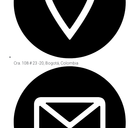
Cra. 108 # 23 -20, Bogotá, Colombia