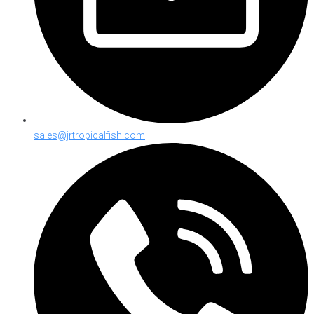
sales@jrtropicalfish.com