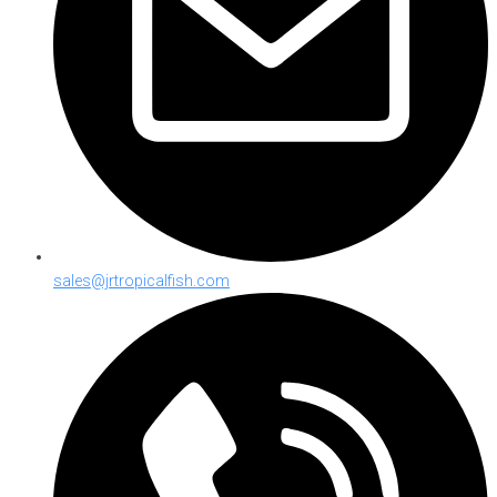
sales@jrtropicalfish.com