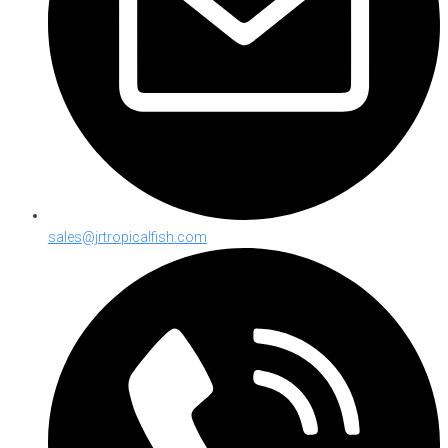
sales@jrtropicalfish.com