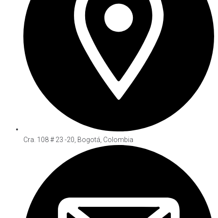
Cra. 108 # 23 -20, Bogotá, Colombia