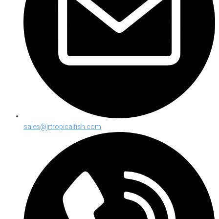
sales@jrtropicalfish.com