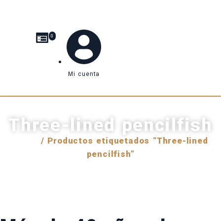
0
Mi cuenta
Three-lined pencilfish
Inicio
/ Productos etiquetados “Three-lined
pencilfish”