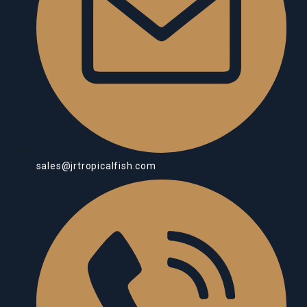
sales@jrtropicalfish.com