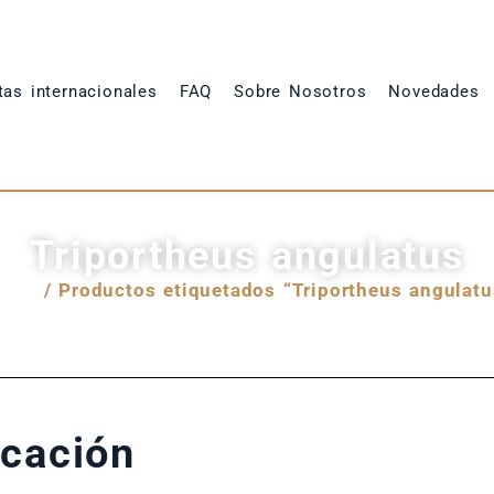
tas internacionales
FAQ
Sobre Nosotros
Novedades
Triportheus angulatus
nicio
/ Productos etiquetados “Triportheus angulatu
icación