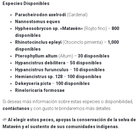
Especies Disponibles
Paracheirodon axelrodi
(Cardenal)
Nannostomus eques
Hyphessobrycon sp. «Matavén»
(Rojito fino) –
800
disponibles
Rhinotocinclus epleyi
(Otocinclo pimienta) –
1,000
disponibles
Pterophyllum altum
(Altum) –
30 disponibles
Hypancistrus debilitera
–
50 disponibles
Hypancistrus furunculus
–
10 disponibles
Hemiancistrus sp. 128
–
100 disponibles
Dekeyseria picta
–
100 disponibles
Rineloricaria formosae
Si deseas más información sobre estas especies o disponibilidad,
contáctanos
y con gusto te brindaremos más detalles.
🌱
Al elegir estos peces, apoyas la conservación de la selva de
Matavén y el sustento de sus comunidades indígenas.