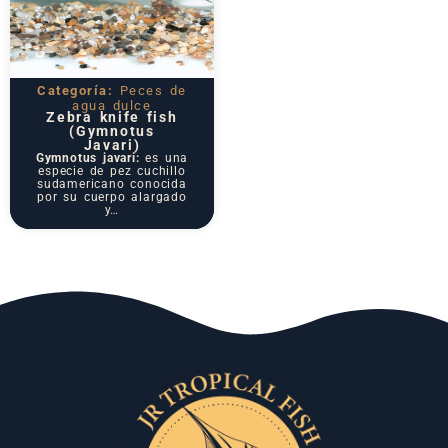
Categoría:
Peces de
agua dulce
Zebra knife fish
(Gymnotus
Javari)
Gymnotus javari:
es una
especie de pez cuchillo
sudamericano conocida
por su cuerpo alargado
y…