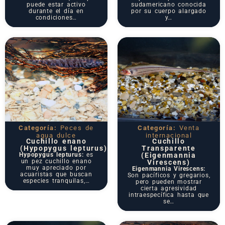
puede estar activo
sudamericano conocida
durante el día en
por su cuerpo alargado
condiciones…
y…
Categoría:
Peces de
Categoría:
Venta
agua dulce
internacional
Cuchillo enano
Cuchillo
(Hypopygus lepturus)
Transparente
Hypopygus lepturus:
es
(Eigenmannia
un pez cuchillo enano
Virescens)
muy apreciado por
Eigenmannia Virescens:
acuaristas que buscan
Son pacíficos y gregarios,
especies tranquilas,…
pero pueden mostrar
cierta agresividad
intraespecífica hasta que
se…