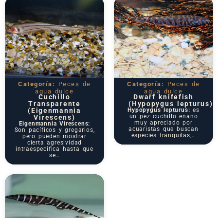
Categoría:
Peces de
Categoría:
Peces de
agua dulce
agua dulce
Cuchillo
Dwarf knifefish
Transparente
(Hypopygus lepturus)
(Eigenmannia
Hypopygus lepturus:
es
un pez cuchillo enano
Virescens)
muy apreciado por
Eigenmannia Virescens:
acuaristas que buscan
Son pacíficos y gregarios,
especies tranquilas,…
pero pueden mostrar
cierta agresividad
intraespecífica hasta que
se…