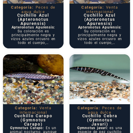
Categoría:
Peces de
Categoría:
Venta
agua dulce
internacional
Cuchillo Azul
Cuchillo Azul
(Apteronotus
(Apteronotus
Apurensis)
Apurensis)
Apteronotus Apurensis:
Apteronotus Apurensis:
Su coloración es
Su coloración es
principalmente negra y
principalmente negra y
vizos azules orcusro en
vizos azules orcusro en
todo el cuerpo,…
todo el cuerpo,…
Categoría:
Venta
Categoría:
Peces de
internacional
agua dulce
Cuchillo Carapo
Cuchillo Cebra
(Gymnotus
(Gymnotus
Carapo)
Javari)
Gymnotus Carapo:
Es un
Gymnotus javari:
es una
animal nocturno, aunque
especie de pez cuchillo