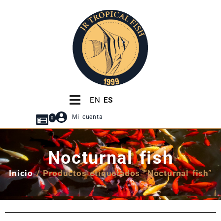
EN
ES
Mi cuenta
0
Nocturnal fish
Inicio
/ Productos etiquetados “Nocturnal fish”