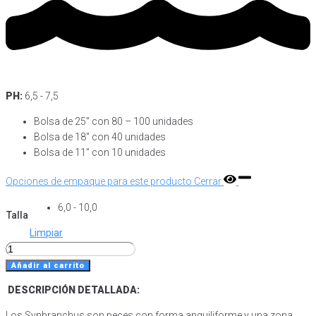
PH:
6,5 - 7,5
Bolsa de 25” con 80 – 100 unidades
Bolsa de 18” con 40 unidades
Bolsa de 11” con 10 unidades
Opciones de empaque para este producto
Cerrar
6,0 - 10,0
Talla
Limpiar
Anguila
Amarilla
Añadir al carrito
(Synbranchus
DESCRIPCIÓN DETALLADA:
Marmoratus)
cantidad
Los Synbranchus son peces con forma anguiliforme y una zona