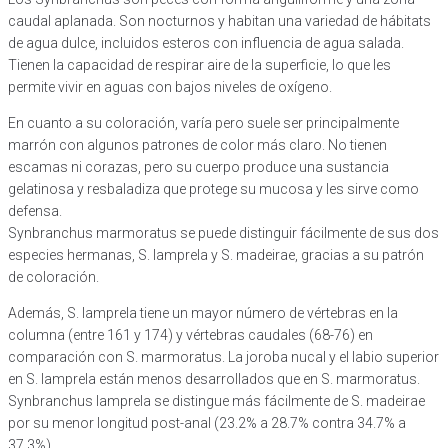
caudal aplanada. Son nocturnos y habitan una variedad de hábitats
de agua dulce, incluidos esteros con influencia de agua salada.
Tienen la capacidad de respirar aire de la superficie, lo que les
permite vivir en aguas con bajos niveles de oxígeno.
En cuanto a su coloración, varía pero suele ser principalmente
marrón con algunos patrones de color más claro. No tienen
escamas ni corazas, pero su cuerpo produce una sustancia
gelatinosa y resbaladiza que protege su mucosa y les sirve como
defensa.
Synbranchus marmoratus se puede distinguir fácilmente de sus dos
especies hermanas, S. lamprela y S. madeirae, gracias a su patrón
de coloración.
Además, S. lamprela tiene un mayor número de vértebras en la
columna (entre 161 y 174) y vértebras caudales (68-76) en
comparación con S. marmoratus. La joroba nucal y el labio superior
en S. lamprela están menos desarrollados que en S. marmoratus.
Synbranchus lamprela se distingue más fácilmente de S. madeirae
por su menor longitud post-anal (23.2% a 28.7% contra 34.7% a
37.3%).