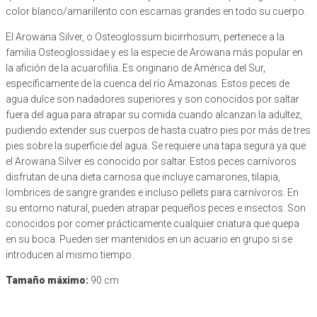
color blanco/amarillento con escamas grandes en todo su cuerpo.
El Arowana Silver, o Osteoglossum bicirrhosum, pertenece a la
familia Osteoglossidae y es la especie de Arowana más popular en
la afición de la acuarofilia. Es originario de América del Sur,
específicamente de la cuenca del río Amazonas. Estos peces de
agua dulce son nadadores superiores y son conocidos por saltar
fuera del agua para atrapar su comida cuando alcanzan la adultez,
pudiendo extender sus cuerpos de hasta cuatro pies por más de tres
pies sobre la superficie del agua. Se requiere una tapa segura ya que
el Arowana Silver es conocido por saltar. Estos peces carnívoros
disfrutan de una dieta carnosa que incluye camarones, tilapia,
lombrices de sangre grandes e incluso pellets para carnívoros. En
su entorno natural, pueden atrapar pequeños peces e insectos. Son
conocidos por comer prácticamente cualquier criatura que quepa
en su boca. Pueden ser mantenidos en un acuario en grupo si se
introducen al mismo tiempo.
Tamaño máximo:
90 cm