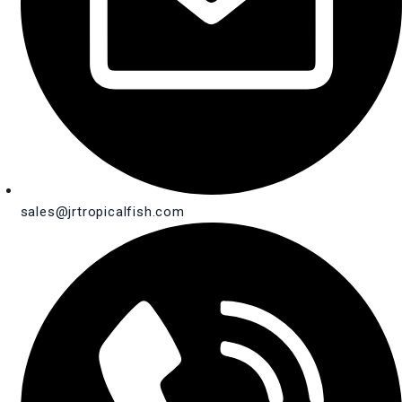
sales@jrtropicalfish.com