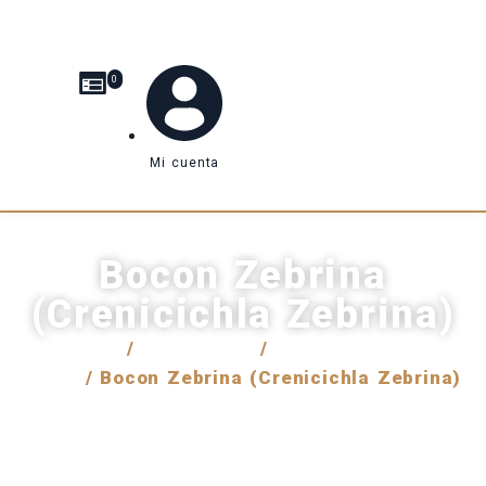
0
Mi cuenta
Bocon Zebrina
(Crenicichla Zebrina)
Inicio
/
Venta local
/
Peces de agua
dulce
/ Bocon Zebrina (Crenicichla Zebrina)