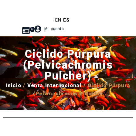
EN
ES
Mi cuenta
0
Ciclido Púrpura
(Pelvicachromis
Pulcher)
Inicio
/
Venta internacional
/ Ciclido Púrpura
(Pelvicachromis Pulcher)