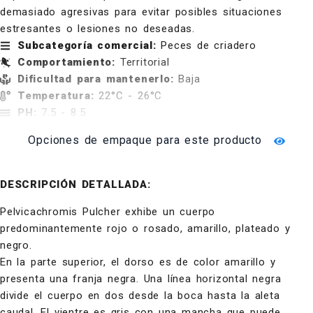
demasiado agresivas para evitar posibles situaciones
estresantes o lesiones no deseadas.
Subcategoría comercial:
Peces de criadero
Comportamiento:
Territorial
Dificultad para mantenerlo:
Baja
Temperatura:
22°C - 26°C
PH:
7.5 - 8.5
Opciones de empaque para este producto
DESCRIPCIÓN DETALLADA:
Pelvicachromis Pulcher exhibe un cuerpo
predominantemente rojo o rosado, amarillo, plateado y
negro.
En la parte superior, el dorso es de color amarillo y
presenta una franja negra. Una línea horizontal negra
divide el cuerpo en dos desde la boca hasta la aleta
caudal. El vientre es gris con una mancha que puede