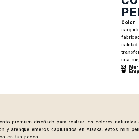
CO
PE
Color 
cargad
fabric
calida
transf
una mej
Mar
Emp
ento premium diseñado para realzar los colores naturales 
ón y arenque enteros capturados en Alaska, estos mini pell
ma en tus peces.