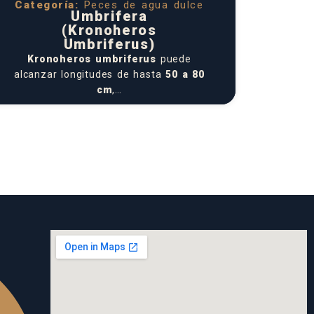
Categoría:
Peces de agua dulce
Umbrifera
(Kronoheros
Umbriferus)
Kronoheros umbriferus
puede
alcanzar longitudes de hasta
50 a 80
cm
,…