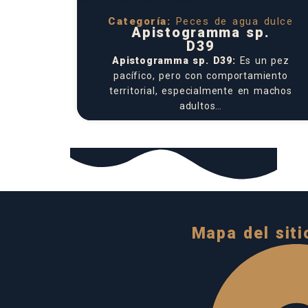
Categoría:
Peces de agua dulce
Apistogramma sp.
D39
Apistogramma sp. D39:
Es un pez
pacífico, pero con comportamiento
territorial, especialmente en machos
adultos…
Mapa del siti