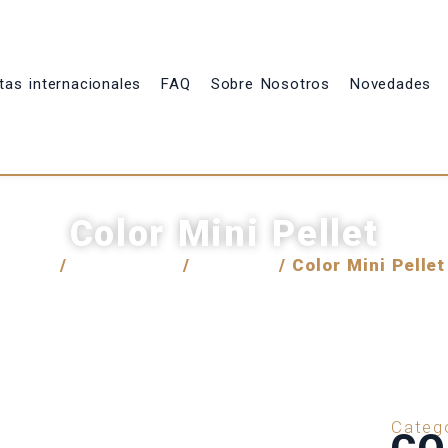
tas internacionales
FAQ
Sobre Nosotros
Novedades
Color Mini Pellet
Inicio
/
Venta local
/
Insumos
/ Color Mini Pellet
Categ