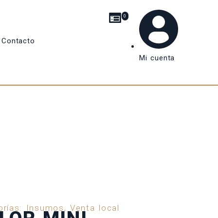
0
Contacto
Mi cuenta
orías:
Insumos
,
Venta local