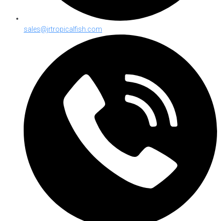
sales@jrtropicalfish.com