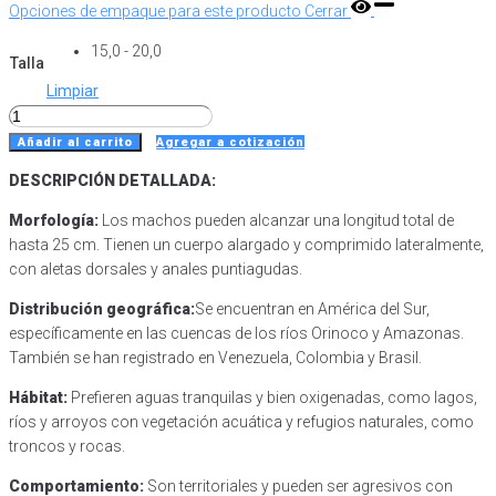
Opciones de empaque para este producto
Cerrar
15,0 - 20,0
Talla
Limpiar
Crenicichla
Lugubris
Añadir al carrito
Agregar a cotización
cantidad
DESCRIPCIÓN DETALLADA:
Morfología:
Los machos pueden alcanzar una longitud total de
hasta 25 cm. Tienen un cuerpo alargado y comprimido lateralmente,
con aletas dorsales y anales puntiagudas.
Distribución geográfica:
Se encuentran en América del Sur,
específicamente en las cuencas de los ríos Orinoco y Amazonas.
También se han registrado en Venezuela, Colombia y Brasil.
Hábitat:
Prefieren aguas tranquilas y bien oxigenadas, como lagos,
ríos y arroyos con vegetación acuática y refugios naturales, como
troncos y rocas.
Comportamiento:
Son territoriales y pueden ser agresivos con