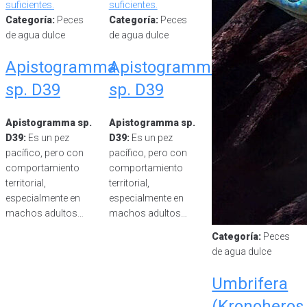
Categoría:
Peces
Categoría:
Peces
de agua dulce
de agua dulce
Apistogramma
Apistogramma
sp. D39
sp. D39
Apistogramma sp.
Apistogramma sp.
D39:
Es un pez
D39:
Es un pez
pacífico, pero con
pacífico, pero con
comportamiento
comportamiento
territorial,
territorial,
especialmente en
especialmente en
machos adultos…
machos adultos…
Categoría:
Peces
de agua dulce
Umbrifera
(Kronoheros