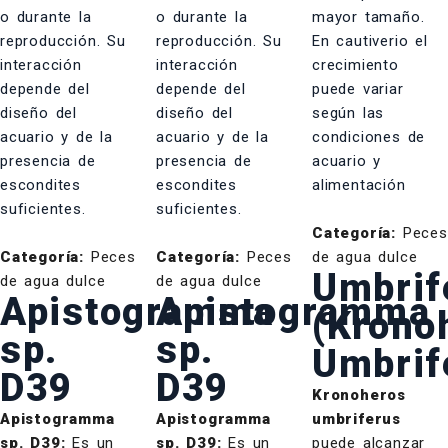
Categoría:
Peces
Categoría:
Peces
Categoría:
Peces
de agua dulce
Umbrif
de agua dulce
de agua dulce
Apistogramma
Apistogramma
(Krono
sp.
sp.
Umbrif
D39
D39
Kronoheros
Apistogramma
Apistogramma
umbriferus
sp. D39:
Es un
sp. D39:
Es un
puede alcanzar