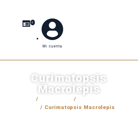
0
Mi cuenta
Curimatopsis
Macrolepis
Inicio
/
Venta local
/
Peces de agua
dulce
/ Curimatopsis Macrolepis