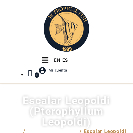
EN
ES
Mi cuenta
0
Escalar Leopoldi
(Pterophyllum
Leopoldi)
Inicio
/
Venta internacional
/ Escalar Leopoldi