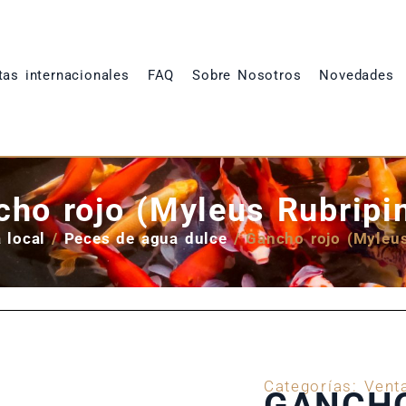
tas internacionales
FAQ
Sobre Nosotros
Novedades
ho rojo (Myleus Rubripi
 local
/
Peces de agua dulce
/ Gancho rojo (Myleus
Categorías:
Vent