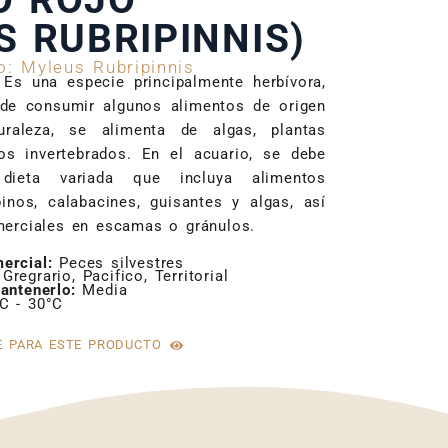
O ROJO
S RUBRIPINNIS)
o: Myleus Rubripinnis
:
Es una especie principalmente herbívora,
de consumir algunos alimentos de origen
uraleza, se alimenta de algas, plantas
os invertebrados. En el acuario, se debe
 dieta variada que incluya alimentos
nos, calabacines, guisantes y algas, así
erciales en escamas o gránulos.
mercial:
Peces silvestres
Gregrario, Pacifico, Territorial
antenerlo:
Media
C - 30°C
E PARA ESTE PRODUCTO