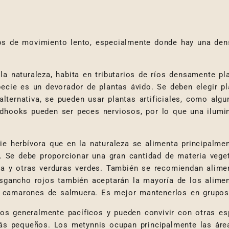
os de movimiento lento, especialmente donde hay una den
la naturaleza, habita en tributarios de ríos densamente pla
pecie es un devorador de plantas ávido. Se deben elegir pl
ternativa, se pueden usar plantas artificiales, como alg
edhooks pueden ser peces nerviosos, por lo que una ilumin
e herbívora que en la naturaleza se alimenta principalme
s. Se debe proporcionar una gran cantidad de materia veget
era y otras verduras verdes. También se recomiendan ali
osgancho rojos también aceptarán la mayoría de los alimen
 camarones de salmuera. Es mejor mantenerlos en grupos
os generalmente pacíficos y pueden convivir con otras es
 pequeños. Los metynnis ocupan principalmente las áreas