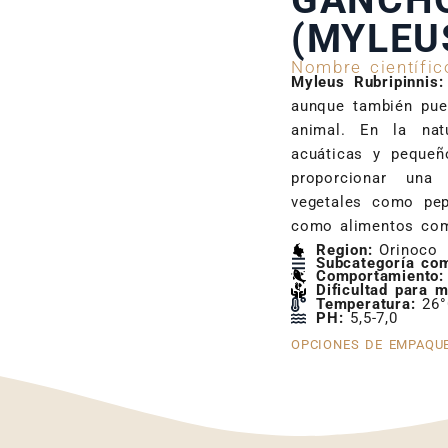
GANCH
(MYLEU
Nombre científic
Myleus Rubripinnis
aunque también pue
animal. En la nat
acuáticas y pequeñ
proporcionar una
vegetales como pepi
como alimentos com
Region:
Orinoco
Subcategoría co
Comportamiento:
Dificultad para m
Temperatura:
26°
PH:
5,5-7,0
OPCIONES DE EMPAQU