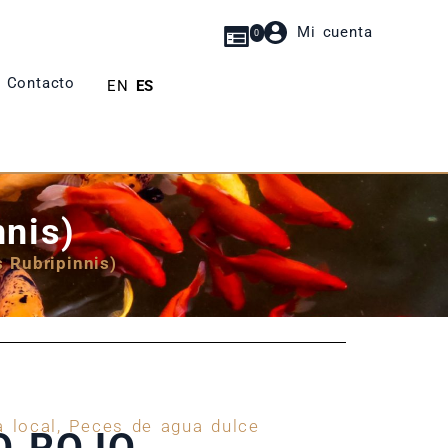
Mi cuenta
0
Contacto
EN
ES
nnis)
 Rubripinnis)
a local
,
Peces de agua dulce