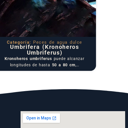
Categoría:
Peces de agua dulce
Umbrifera (Kronoheros
Umbriferus)
Kronoheros umbriferus
puede alcanzar
longitudes de hasta
50 a 80 cm
,…