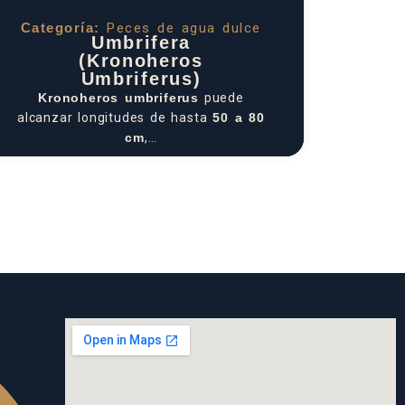
Categoría:
Peces de agua dulce
Umbrifera
(Kronoheros
Umbriferus)
Kronoheros umbriferus
puede
alcanzar longitudes de hasta
50 a 80
cm
,…