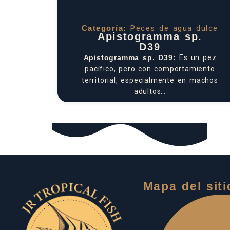
Categoría:
Peces de agua dulce
Apistogramma sp.
D39
Apistogramma sp. D39:
Es un pez
pacífico, pero con comportamiento
territorial, especialmente en machos
adultos…
Mapa del siti