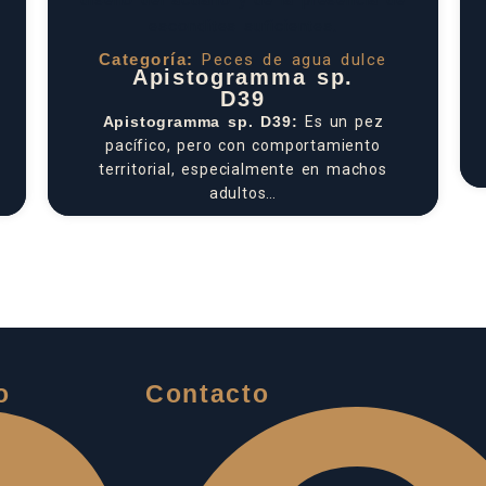
Categoría:
Peces de agua dulce
Apistogramma sp.
D39
Apistogramma sp. D39:
Es un pez
pacífico, pero con comportamiento
territorial, especialmente en machos
adultos…
o
Contacto