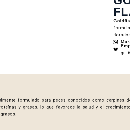
GO
FL
Goldfi
formul
dorado
Mar
Emp
gr, 
almente formulado para peces conocidos como carpines d
proteínas y grasas, lo que favorece la salud y el crecimie
 grasos.