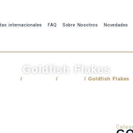
tas internacionales
FAQ
Sobre Nosotros
Novedades
Goldfish Flakes
Inicio
/
Venta local
/
Insumos
/ Goldfish Flakes
Categ