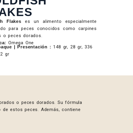
LDFISH
AKES
sh Flakes
es un alimento especialmente
ado para peces conocidos como carpines
s o peces dorados.
ca:
Omega One
aque | Presentación :
148 gr, 28 gr, 336
62 gr
orados o peces dorados. Su fórmula
nto de estos peces. Además, contiene