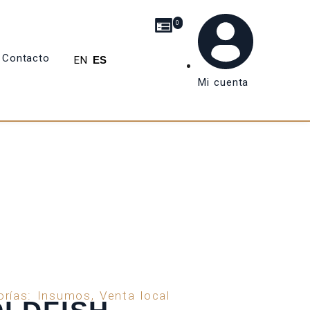
0
Contacto
EN
ES
Mi cuenta
orías:
Insumos
,
Venta local