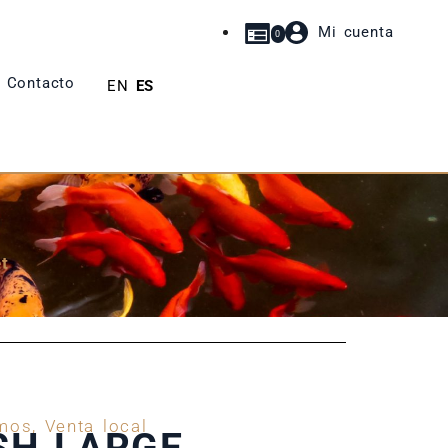
Mi cuenta
0
Contacto
EN
ES
t
mos
,
Venta local