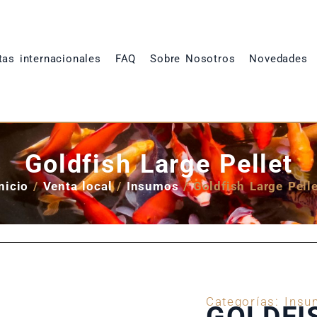
tas internacionales
FAQ
Sobre Nosotros
Novedades
Goldfish Large Pellet
nicio
/
Venta local
/
Insumos
/ Goldfish Large Pelle
Categorías:
Insu