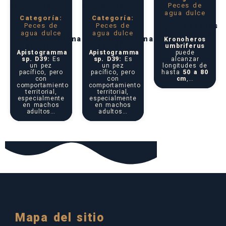
Peces de
agua dulce
Categoría:
Categoría:
Umbrifera
Peces de
Peces de
(Kronoheros
Umbriferus)
agua dulce
agua dulce
Apistogramma
Apistogramma
Kronoheros
sp. D39
sp. D39
umbriferus
Apistogramma
Apistogramma
puede
sp. D39:
Es
sp. D39:
Es
alcanzar
un pez
un pez
longitudes de
pacífico, pero
pacífico, pero
hasta
50 a 80
con
con
cm
,…
comportamiento
comportamiento
territorial,
territorial,
especialmente
especialmente
en machos
en machos
adultos…
adultos…
Mapa del sitio