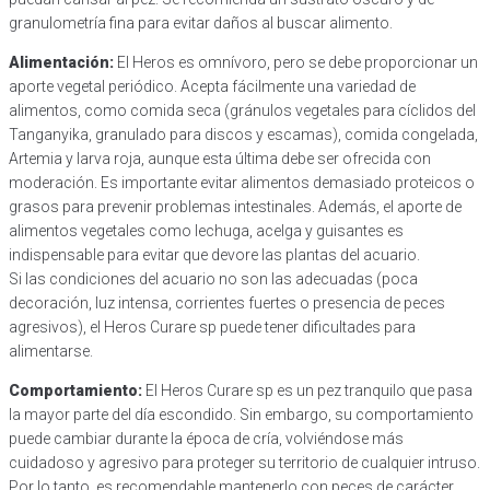
granulometría fina para evitar daños al buscar alimento.
Alimentación:
El Heros es omnívoro, pero se debe proporcionar un
aporte vegetal periódico. Acepta fácilmente una variedad de
alimentos, como comida seca (gránulos vegetales para cíclidos del
Tanganyika, granulado para discos y escamas), comida congelada,
Artemia y larva roja, aunque esta última debe ser ofrecida con
moderación. Es importante evitar alimentos demasiado proteicos o
grasos para prevenir problemas intestinales. Además, el aporte de
alimentos vegetales como lechuga, acelga y guisantes es
indispensable para evitar que devore las plantas del acuario.
Si las condiciones del acuario no son las adecuadas (poca
decoración, luz intensa, corrientes fuertes o presencia de peces
agresivos), el Heros Curare sp puede tener dificultades para
alimentarse.
Comportamiento:
El Heros Curare sp es un pez tranquilo que pasa
la mayor parte del día escondido. Sin embargo, su comportamiento
puede cambiar durante la época de cría, volviéndose más
cuidadoso y agresivo para proteger su territorio de cualquier intruso.
Por lo tanto, es recomendable mantenerlo con peces de carácter