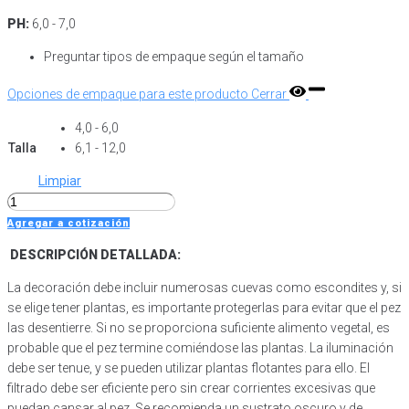
PH:
6,0 - 7,0
Preguntar tipos de empaque según el tamaño
Opciones de empaque para este producto
Cerrar
4,0 - 6,0
Talla
6,1 - 12,0
Limpiar
Heros
Curare
Agregar a cotización
sp
DESCRIPCIÓN DETALLADA:
cantidad
La decoración debe incluir numerosas cuevas como escondites y, si
se elige tener plantas, es importante protegerlas para evitar que el pez
las desentierre. Si no se proporciona suficiente alimento vegetal, es
probable que el pez termine comiéndose las plantas. La iluminación
debe ser tenue, y se pueden utilizar plantas flotantes para ello. El
filtrado debe ser eficiente pero sin crear corrientes excesivas que
puedan cansar al pez. Se recomienda un sustrato oscuro y de