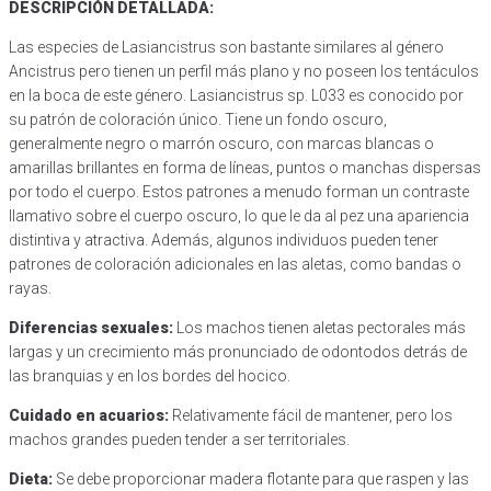
DESCRIPCIÓN DETALLADA:
(Lasiancistrus
sp.
Las especies de Lasiancistrus son bastante similares al género
L033)
Ancistrus pero tienen un perfil más plano y no poseen los tentáculos
cantidad
en la boca de este género. Lasiancistrus sp. L033 es conocido por
su patrón de coloración único. Tiene un fondo oscuro,
generalmente negro o marrón oscuro, con marcas blancas o
amarillas brillantes en forma de líneas, puntos o manchas dispersas
por todo el cuerpo. Estos patrones a menudo forman un contraste
llamativo sobre el cuerpo oscuro, lo que le da al pez una apariencia
distintiva y atractiva. Además, algunos individuos pueden tener
patrones de coloración adicionales en las aletas, como bandas o
rayas.
Diferencias sexuales:
Los machos tienen aletas pectorales más
largas y un crecimiento más pronunciado de odontodos detrás de
las branquias y en los bordes del hocico.
Cuidado en acuarios:
Relativamente fácil de mantener, pero los
machos grandes pueden tender a ser territoriales.
Dieta:
Se debe proporcionar madera flotante para que raspen y las