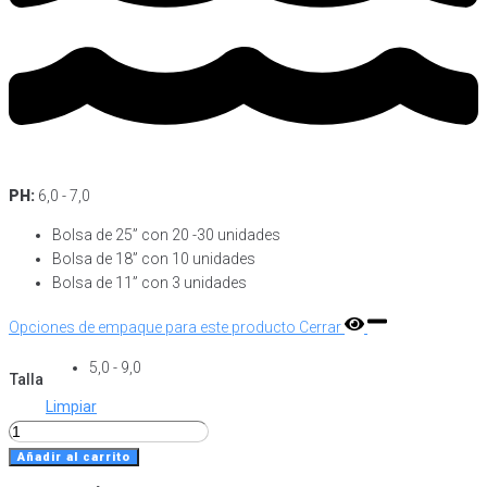
PH:
6,0 - 7,0
Bolsa de 25” con 20 -30 unidades
Bolsa de 18” con 10 unidades
Bolsa de 11” con 3 unidades
Opciones de empaque para este producto
Cerrar
5,0 - 9,0
Talla
Limpiar
Pleco
Diamante
Añadir al carrito
Plana