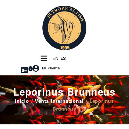
EN
ES
Mi cuenta
0
Leporinus Brunneus
Inicio
/
Venta internacional
/ Leporinus
Brunneus