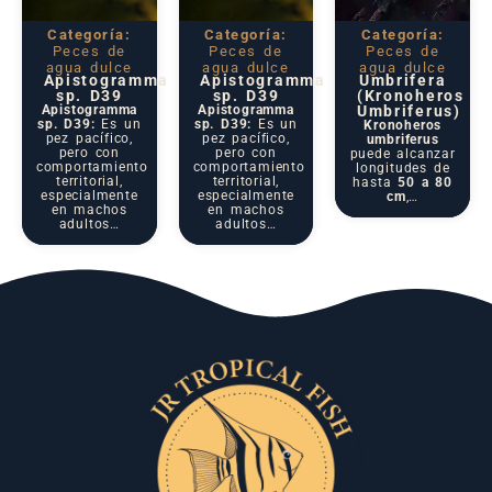
Categoría:
Categoría:
Categoría:
Peces de
Peces de
Peces de
agua dulce
agua dulce
agua dulce
Apistogramma
Apistogramma
Umbrifera
sp. D39
sp. D39
(Kronoheros
Apistogramma
Apistogramma
Umbriferus)
sp. D39:
Es un
sp. D39:
Es un
Kronoheros
pez pacífico,
pez pacífico,
umbriferus
pero con
pero con
puede alcanzar
comportamiento
comportamiento
longitudes de
territorial,
territorial,
hasta
50 a 80
especialmente
especialmente
cm
,…
en machos
en machos
adultos…
adultos…