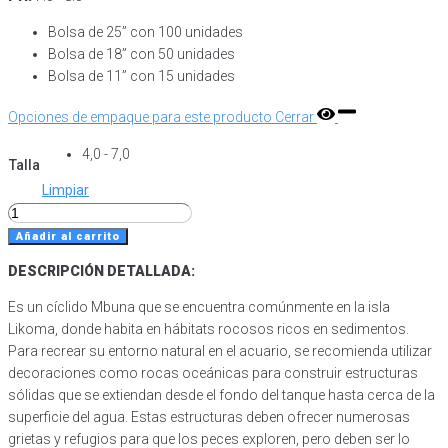
Bolsa de 25” con 100 unidades
Bolsa de 18” con 50 unidades
Bolsa de 11” con 15 unidades
Opciones de empaque para este producto
Cerrar
4,0 - 7,0
Talla
Limpiar
Ciclido
Exasperatus
Añadir al carrito
(Melanochromis
DESCRIPCIÓN DETALLADA:
Exasperatus)
cantidad
Es un cíclido Mbuna que se encuentra comúnmente en la isla
Likoma, donde habita en hábitats rocosos ricos en sedimentos.
Para recrear su entorno natural en el acuario, se recomienda utilizar
decoraciones como rocas oceánicas para construir estructuras
sólidas que se extiendan desde el fondo del tanque hasta cerca de la
superficie del agua. Estas estructuras deben ofrecer numerosas
grietas y refugios para que los peces exploren, pero deben ser lo