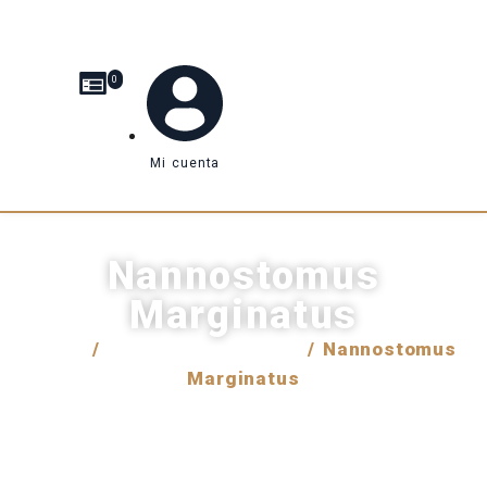
0
Mi cuenta
Nannostomus
Marginatus
Inicio
/
Venta internacional
/ Nannostomus
Marginatus