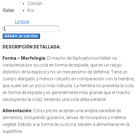
Común
Color
Koi
Limpiar
Pez
Espada
Añadir al carrito
(Xiphophorus
DESCRIPCIÓN DETALLADA:
Helleri)
cantidad
Forma – Morfología:
El macho de Xiphophorus Helleri se
caracteriza por su cola en forma de espada, que es un rasgo
distintivo de la especie y no un mecanismo de defensa. Tiene un
cuerpo alargado y menos robusto en comparación con la hembra,
que suele ser un poco más robusta. La hembra no presenta la cola
en forma de espada y es generalmente más grande que el macho
(excluyendo la cola), teniendo una sola aleta perianal.
Alimentación:
Estos peces aceptan una amplia variedad de
alimentos, incluyendo gusanos, larvas de mosquitos y materia
vegetal. Debido a la forma de su boca, tienden a alimentarse en la
superficie.