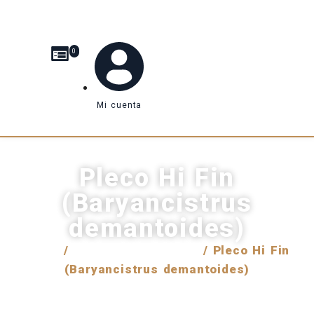
0
Mi cuenta
Pleco Hi Fin
(Baryancistrus
demantoides)
Inicio
/
Venta internacional
/ Pleco Hi Fin
(Baryancistrus demantoides)