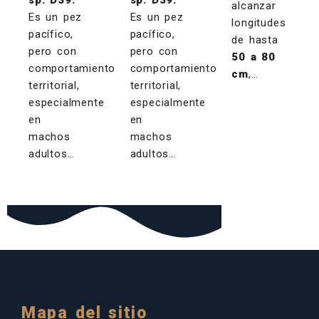
sp. D39:
sp. D39:
alcanzar
Es un pez
Es un pez
longitudes
pacífico,
pacífico,
de hasta
pero con
pero con
50 a 80
comportamiento
comportamiento
cm
,…
territorial,
territorial,
especialmente
especialmente
en
en
machos
machos
adultos…
adultos…
Mapa del sitio