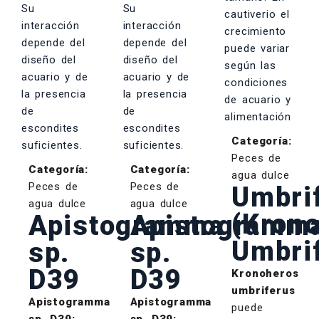
Categoría:
Peces de
Categoría:
Categoría:
agua dulce
Peces de
Peces de
Umbri
agua dulce
agua dulce
(Kron
Apistogramma
Apistogramm
Umbri
sp.
sp.
D39
D39
Kronoheros
umbriferus
Apistogramma
Apistogramma
puede