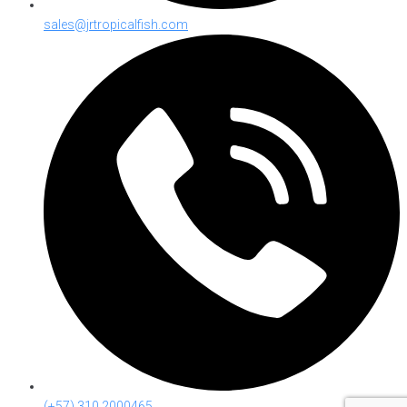
sales@jrtropicalfish.com
(+57) 310 2000465