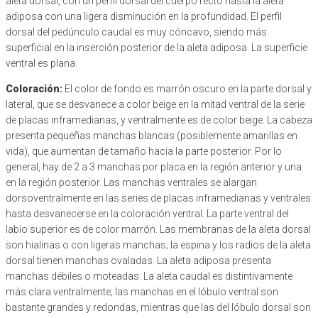
aleta dorsal, con un perfil dorsal del cuerpo recto hasta la aleta
adiposa con una ligera disminución en la profundidad. El perfil
dorsal del pedúnculo caudal es muy cóncavo, siendo más
superficial en la inserción posterior de la aleta adiposa. La superficie
ventral es plana.
Coloración:
El color de fondo es marrón oscuro en la parte dorsal y
lateral, que se desvanece a color beige en la mitad ventral de la serie
de placas inframedianas, y ventralmente es de color beige. La cabeza
presenta pequeñas manchas blancas (posiblemente amarillas en
vida), que aumentan de tamaño hacia la parte posterior. Por lo
general, hay de 2 a 3 manchas por placa en la región anterior y una
en la región posterior. Las manchas ventrales se alargan
dorsoventralmente en las series de placas inframedianas y ventrales
hasta desvanecerse en la coloración ventral. La parte ventral del
labio superior es de color marrón. Las membranas de la aleta dorsal
son hialinas o con ligeras manchas; la espina y los radios de la aleta
dorsal tienen manchas ovaladas. La aleta adiposa presenta
manchas débiles o moteadas. La aleta caudal es distintivamente
más clara ventralmente; las manchas en el lóbulo ventral son
bastante grandes y redondas, mientras que las del lóbulo dorsal son