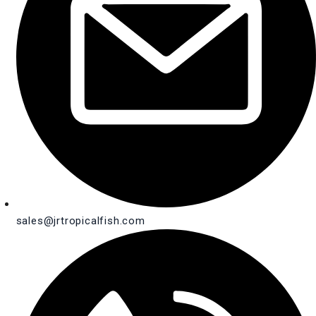
sales@jrtropicalfish.com