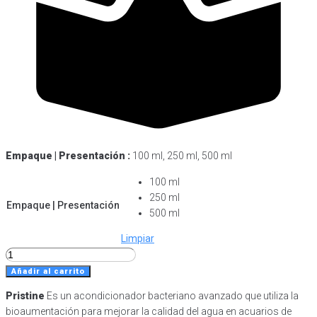
Empaque | Presentación :
100 ml, 250 ml, 500 ml
100 ml
250 ml
Empaque | Presentación
500 ml
Limpiar
Pristine
cantidad
Añadir al carrito
Pristine
Es un acondicionador bacteriano avanzado que utiliza la
bioaumentación para mejorar la calidad del agua en acuarios de