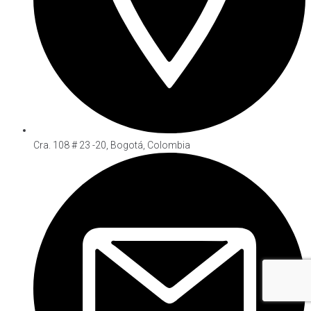
Cra. 108 # 23 -20, Bogotá, Colombia