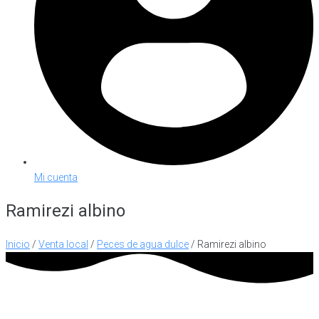
Mi cuenta
Ramirezi albino
Inicio
/
Venta local
/
Peces de agua dulce
/ Ramirezi albino