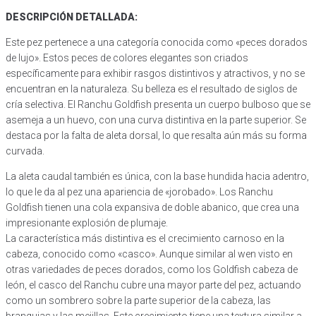
DESCRIPCIÓN DETALLADA:
Este pez pertenece a una categoría conocida como «peces dorados
de lujo». Estos peces de colores elegantes son criados
específicamente para exhibir rasgos distintivos y atractivos, y no se
encuentran en la naturaleza. Su belleza es el resultado de siglos de
cría selectiva. El Ranchu Goldfish presenta un cuerpo bulboso que se
asemeja a un huevo, con una curva distintiva en la parte superior. Se
destaca por la falta de aleta dorsal, lo que resalta aún más su forma
curvada.
La aleta caudal también es única, con la base hundida hacia adentro,
lo que le da al pez una apariencia de «jorobado». Los Ranchu
Goldfish tienen una cola expansiva de doble abanico, que crea una
impresionante explosión de plumaje.
La característica más distintiva es el crecimiento carnoso en la
cabeza, conocido como «casco». Aunque similar al wen visto en
otras variedades de peces dorados, como los Goldfish cabeza de
león, el casco del Ranchu cubre una mayor parte del pez, actuando
como un sombrero sobre la parte superior de la cabeza, las
branquias y las mejillas. Este crecimiento tiene una textura similar a