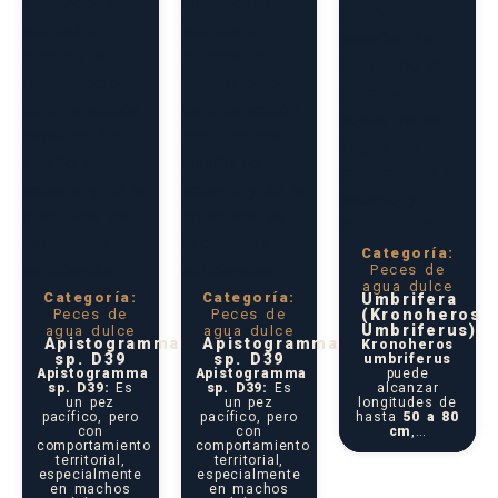
Categoría:
Peces de
agua dulce
Categoría:
Categoría:
Umbrifera
Peces de
Peces de
(Kronoheros
Umbriferus)
agua dulce
agua dulce
Apistogramma
Apistogramma
Kronoheros
sp. D39
sp. D39
umbriferus
Apistogramma
Apistogramma
puede
sp. D39:
Es
sp. D39:
Es
alcanzar
un pez
un pez
longitudes de
pacífico, pero
pacífico, pero
hasta
50 a 80
con
con
cm
,…
comportamiento
comportamiento
territorial,
territorial,
especialmente
especialmente
en machos
en machos