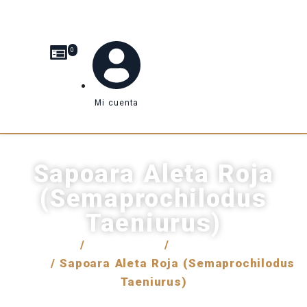
0
Mi cuenta
Sapoara Aleta Roja
(Semaprochilodus
Taeniurus)
Inicio
/
Venta local
/
Peces de agua
dulce
/ Sapoara Aleta Roja (Semaprochilodus
Taeniurus)