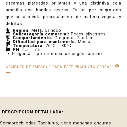
escamas plateadas brillantes y una distintiva cola
amarilla con bandas negras. Es un pez migratorio
que se alimenta principalmente de materia vegetal y
detritos.
Region:
Meta, Orinoco
Subcategoría comercial:
Peces silvestres
Comportamiento:
Gregrario, Pacifico
Dificultad para mantenerlo:
Media
Temperatura:
26°C - 30°C
PH:
6,5 - 7,5
Preguntar tipo de empaque según tamaño
OPCIONES DE EMPAQUE PARA ESTE PRODUCTO
CERRAR
DESCRIPCIÓN DETALLADA:
Semaprochilodus Taeniurus, tiene manchas oscuras