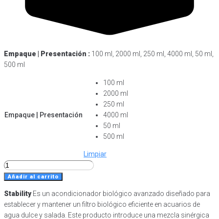
Empaque | Presentación :
100 ml, 2000 ml, 250 ml, 4000 ml, 50 ml,
500 ml
100 ml
2000 ml
250 ml
Empaque | Presentación
4000 ml
50 ml
500 ml
Limpiar
Stability
cantidad
Añadir al carrito
Stability
Es un acondicionador biológico avanzado diseñado para
establecer y mantener un filtro biológico eficiente en acuarios de
agua dulce y salada. Este producto introduce una mezcla sinérgica