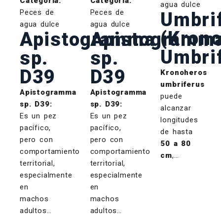
Categoría:
Categoría:
agua dulce
Peces de
Peces de
Umbri
agua dulce
agua dulce
(Kron
Apistogramma
Apistogramm
Umbri
sp.
sp.
D39
D39
Kronoheros
umbriferus
Apistogramma
Apistogramma
puede
sp. D39:
sp. D39:
alcanzar
Es un pez
Es un pez
longitudes
pacífico,
pacífico,
de hasta
pero con
pero con
50 a 80
comportamiento
comportamiento
cm
,…
territorial,
territorial,
especialmente
especialmente
en
en
machos
machos
adultos…
adultos…