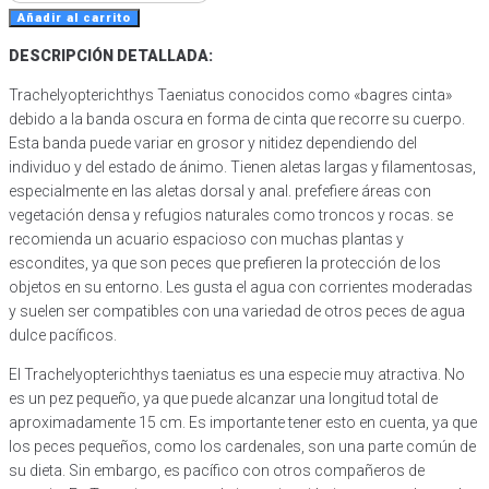
Rayado
Añadir al carrito
(Trachelyopterichthys
DESCRIPCIÓN DETALLADA:
Taeniatus)
cantidad
Trachelyopterichthys Taeniatus conocidos como «bagres cinta»
debido a la banda oscura en forma de cinta que recorre su cuerpo.
Esta banda puede variar en grosor y nitidez dependiendo del
individuo y del estado de ánimo. Tienen aletas largas y filamentosas,
especialmente en las aletas dorsal y anal. prefefiere áreas con
vegetación densa y refugios naturales como troncos y rocas. se
recomienda un acuario espacioso con muchas plantas y
escondites, ya que son peces que prefieren la protección de los
objetos en su entorno. Les gusta el agua con corrientes moderadas
y suelen ser compatibles con una variedad de otros peces de agua
dulce pacíficos.
El Trachelyopterichthys taeniatus es una especie muy atractiva. No
es un pez pequeño, ya que puede alcanzar una longitud total de
aproximadamente 15 cm. Es importante tener esto en cuenta, ya que
los peces pequeños, como los cardenales, son una parte común de
su dieta. Sin embargo, es pacífico con otros compañeros de